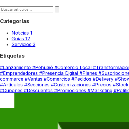
Categorías
Noticias
1
Guías
12
Servicios
3
Etiquetas
#Lanzamiento
#Pehuajó
#Comercio Local
#Transformación
#Emprendedores
#Presencia Digital
#Planes
#Suscripcion
commerce
#Ventas
#Comercios
#Pedidos
#Delivery
#Sho
#Artículos
#Secciones
#Customizaciones
#Precios
#Stoc
#Cupones
#Descuentos
#Promociones
#Marketing
#Polít