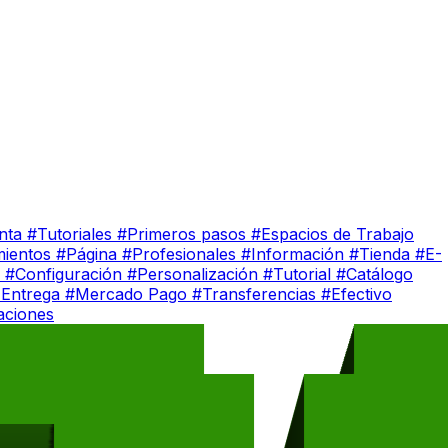
nta
#Tutoriales
#Primeros pasos
#Espacios de Trabajo
mientos
#Página
#Profesionales
#Información
#Tienda
#E-
l
#Configuración
#Personalización
#Tutorial
#Catálogo
 Entrega
#Mercado Pago
#Transferencias
#Efectivo
aciones