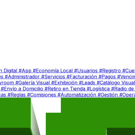
 Digital
#App
#Economía Local
#Usuarios
#Registro
#Cue
es
#Administrador
#Servicios
#Facturación
#Pagos
#Venci
wroom
#Galería Visual
#Exhibición
#Leads
#Catálogo Visua
k
#Envío a Domicilio
#Retiro en Tienda
#Logística
#Radio de
icas
#Reglas
#Comisiones
#Automatización
#Gestión
#Oper