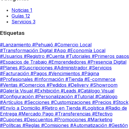
Noticias
1
Guías
12
Servicios
3
Etiquetas
#Lanzamiento
#Pehuajó
#Comercio Local
#Transformación Digital
#App
#Economía Local
#Usuarios
#Registro
#Cuenta
#Tutoriales
#Primeros pasos
#Espacios de Trabajo
#Emprendedores
#Presencia Digital
#Planes
#Suscripciones
#Administrador
#Servicios
#Facturación
#Pagos
#Vencimientos
#Página
#Profesionales
#Información
#Tienda
#E-commerce
#Ventas
#Comercios
#Pedidos
#Delivery
#Showroom
#Galería Visual
#Exhibición
#Leads
#Catálogo Visual
#Configuración
#Personalización
#Tutorial
#Catálogo
#Artículos
#Secciones
#Customizaciones
#Precios
#Stock
#Envío a Domicilio
#Retiro en Tienda
#Logística
#Radio de
Entrega
#Mercado Pago
#Transferencias
#Efectivo
#Cupones
#Descuentos
#Promociones
#Marketing
#Políticas
#Reglas
#Comisiones
#Automatización
#Gestión