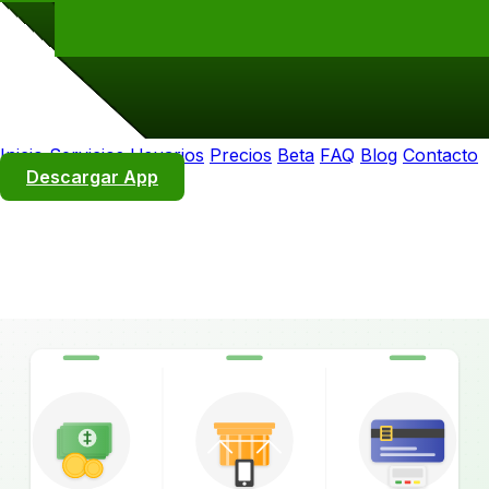
Inicio
Servicios
Usuarios
Precios
Beta
FAQ
Blog
Contacto
Descargar App