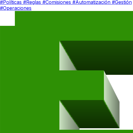
#Políticas
#Reglas
#Comisiones
#Automatización
#Gestión
#Operaciones