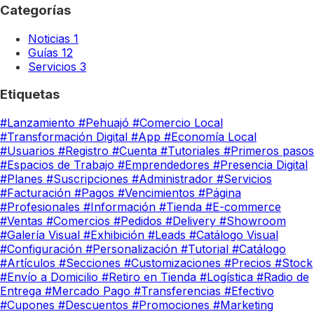
Categorías
Noticias
1
Guías
12
Servicios
3
Etiquetas
#Lanzamiento
#Pehuajó
#Comercio Local
#Transformación Digital
#App
#Economía Local
#Usuarios
#Registro
#Cuenta
#Tutoriales
#Primeros pasos
#Espacios de Trabajo
#Emprendedores
#Presencia Digital
#Planes
#Suscripciones
#Administrador
#Servicios
#Facturación
#Pagos
#Vencimientos
#Página
#Profesionales
#Información
#Tienda
#E-commerce
#Ventas
#Comercios
#Pedidos
#Delivery
#Showroom
#Galería Visual
#Exhibición
#Leads
#Catálogo Visual
#Configuración
#Personalización
#Tutorial
#Catálogo
#Artículos
#Secciones
#Customizaciones
#Precios
#Stock
#Envío a Domicilio
#Retiro en Tienda
#Logística
#Radio de
Entrega
#Mercado Pago
#Transferencias
#Efectivo
#Cupones
#Descuentos
#Promociones
#Marketing