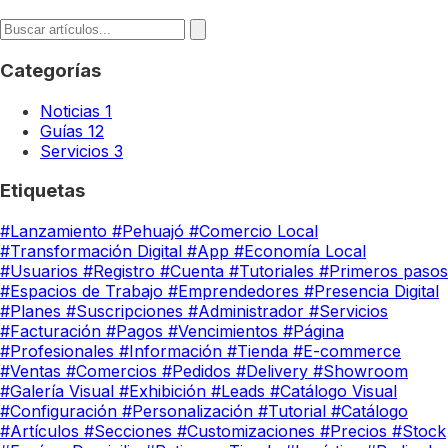
Categorías
Noticias
1
Guías
12
Servicios
3
Etiquetas
#Lanzamiento
#Pehuajó
#Comercio Local
#Transformación Digital
#App
#Economía Local
#Usuarios
#Registro
#Cuenta
#Tutoriales
#Primeros pasos
#Espacios de Trabajo
#Emprendedores
#Presencia Digital
#Planes
#Suscripciones
#Administrador
#Servicios
#Facturación
#Pagos
#Vencimientos
#Página
#Profesionales
#Información
#Tienda
#E-commerce
#Ventas
#Comercios
#Pedidos
#Delivery
#Showroom
#Galería Visual
#Exhibición
#Leads
#Catálogo Visual
#Configuración
#Personalización
#Tutorial
#Catálogo
#Artículos
#Secciones
#Customizaciones
#Precios
#Stock